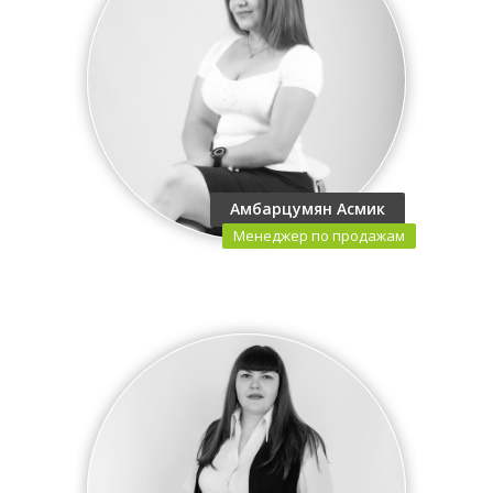
Амбарцумян Асмик
Менеджер по продажам