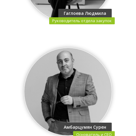
Гаглоева Людмила
Руководитель отдела закупок
Амбарцумян Сурен
Основатель и CEO