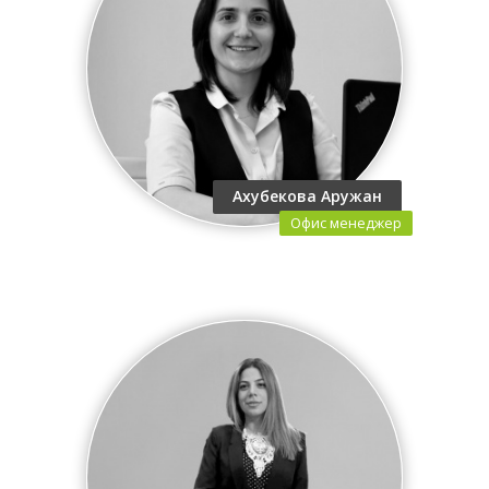
Ахубекова Аружан
Офис менеджер