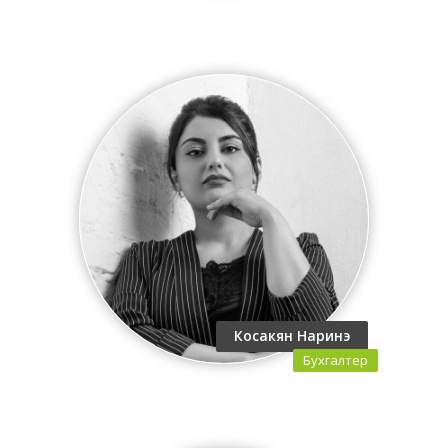
Косакян Наринэ
Бухгалтер